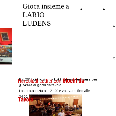
Gioca insieme a
🏠
🪪 
LARIO
LUDENS
Home
Mercoledì Ludici con
Giochi da
Dal 2014
ci troviamo tutti i mercoledì sera per
giocare
ai giochi da tavolo.
La serata inizia alle 21.00 e va avanti fino alle
24.00.
Tavolo